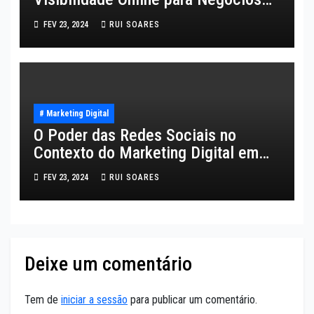
em Portugal
FEV 23, 2024
RUI SOARES
# Marketing Digital
O Poder das Redes Sociais no
Contexto do Marketing Digital em
Portugal
FEV 23, 2024
RUI SOARES
Deixe um comentário
Tem de
iniciar a sessão
para publicar um comentário.