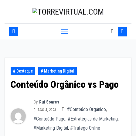
Skip
to
content
# Destaque
# Marketing Digital
Conteúdo Orgânico vs Pago
By
Rui Soares
#Conteúdo Orgânico
,
AGO 4, 2023
#Conteúdo Pago
,
#Estratégias de Marketing
,
#Marketing Digital
,
#Tráfego Online