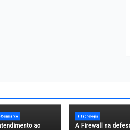
E-Commerce
# Tecnologia
atendimento ao
A Firewall na defes