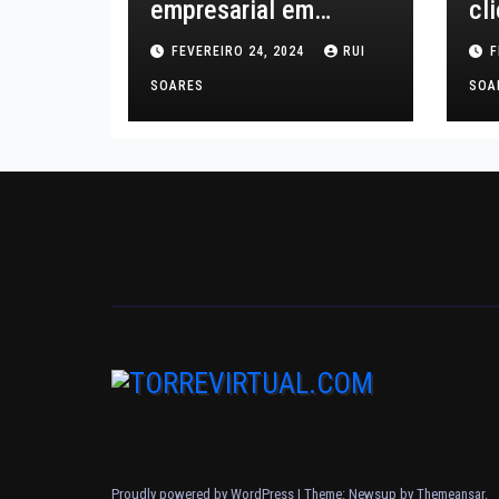
empresarial em
cl
Portugal: desafios e
co
FEVEREIRO 24, 2024
RUI
F
melhores práticas
SOARES
SOA
Proudly powered by WordPress
|
Theme: Newsup by
Themeansar
.