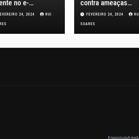
iente no e-
contra ameaças
mmerce
cibernéticas
EVEREIRO 24, 2024
RUI
FEVEREIRO 24, 2024
RU
RES
SOARES
# tecnologia
# marke