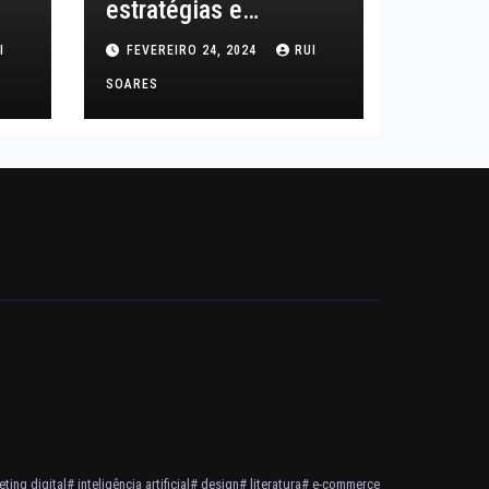
estratégias e
tendências
I
FEVEREIRO 24, 2024
RUI
SOARES
ting digital
# inteligência artificial
# design
# literatura
# e-commerce