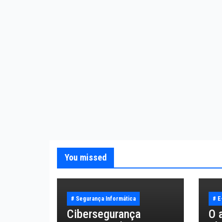
You missed
# Segurança Informática
# 
Cibersegurança
O 