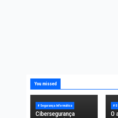
You missed
# Segurança Informática
# 
Cibersegurança
O 