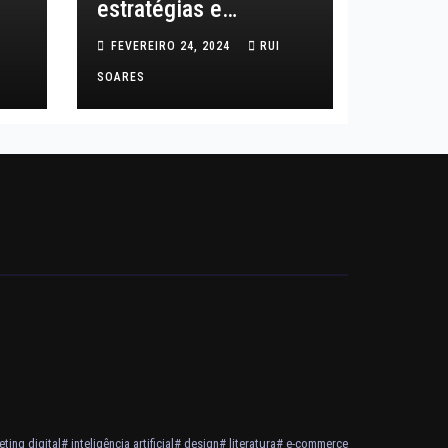
estratégias e
tendências
FEVEREIRO 24, 2024
RUI
SOARES
ting digital
# inteligência artificial
# design
# literatura
# e-commerce