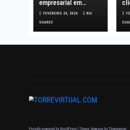
empresarial em
cl
Portugal: desafios e
co
FEVEREIRO 24, 2024
RUI
F
melhores práticas
SOARES
SOA
Proudly powered by WordPress
|
Theme: Newsup by
Themeansar
.