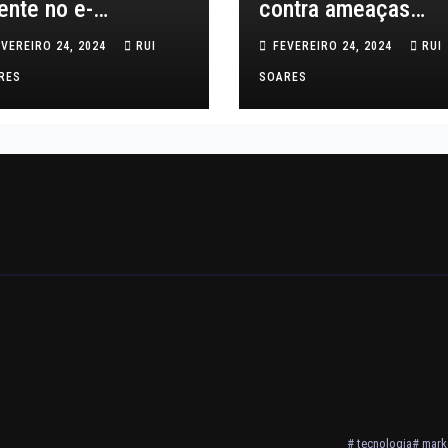
iente no e-
contra ameaças
mmerce
cibernéticas
EVEREIRO 24, 2024
RUI
FEVEREIRO 24, 2024
RUI
RES
SOARES
# tecnologia
# marke