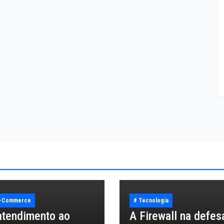
E-Commerce
# Tecnologia
atendimento ao
A Firewall na defes